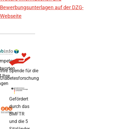
Bewerbungsunterlagen auf der DZG-
Webseite
mpetente
tworten
Ihre Spende für die
f Ihre
Diabetesforschung
agen
Gefördert
durch das
BMFTR
und die 5
Sitzländer