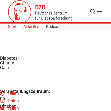
Skip to Content
Suche
Navigat
Start
Aktuelles
Podcast
Diabetes-
Charity-
Gala
Veranstaltungszeitraum:
Teilen
09.
Teilen
Oktober
Teilen