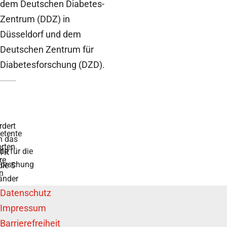
dem Deutschen Diabetes-
Zentrum (DDZ) in
Düsseldorf und dem
Deutschen Zentrum für
Diabetesforschung (DZD).
rdert
tente
h das
rten
de für die
TR
re
forschung
die 5
n
änder
Datenschutz
Impressum
Barrierefreiheit