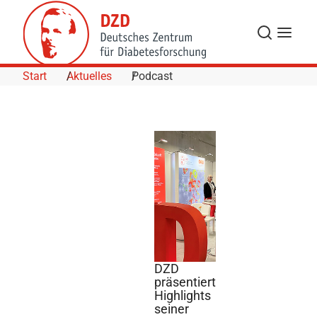
Skip to Content
Suche
Navigat
Start
Aktuelles
Podcast
DZD
präsentiert
Highlights
©
seiner