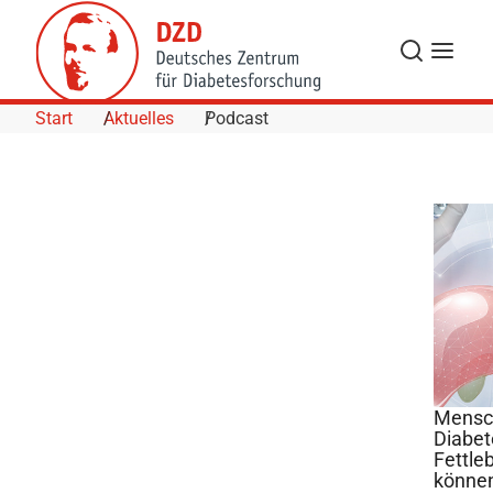
Skip to Content
Suche
Navigat
Start
Aktuelles
Podcast
Mensc
Diabet
Fettle
©
könne