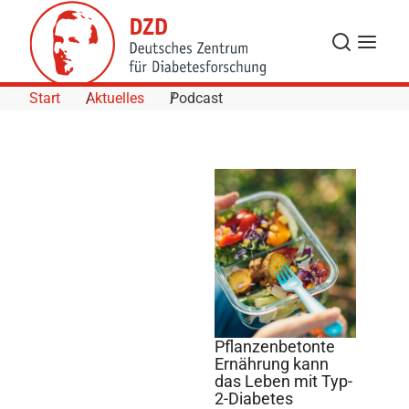
Skip to Content
Suche
Navigat
Start
Aktuelles
Podcast
Pflanzenbetonte
Ernährung kann
das Leben mit Typ-
©
2-Diabetes