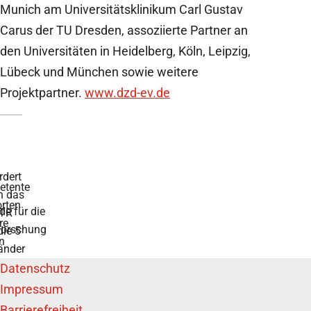
Munich am Universitätsklinikum Carl Gustav
Carus der TU Dresden, assoziierte Partner an
den Universitäten in Heidelberg, Köln, Leipzig,
Lübeck und München sowie weitere
Projektpartner.
www.dzd-ev.de
rdert
tente
h das
rten
de für die
TR
re
forschung
die 5
n
änder
Datenschutz
Impressum
Barrierefreiheit