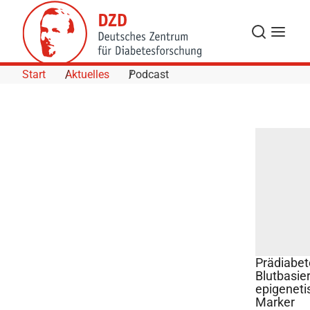
Skip to Content
Suche
Navigat
Start
Aktuelles
Podcast
Prädiabet
Blutbasie
epigeneti
©
Marker