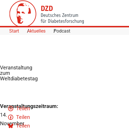
Skip to Content
Start
Aktuelles
Podcast
Veranstaltung
zum
Weltdiabetestag
Veranstaltungszeitraum:
Teilen
14.
Teilen
November
Teilen