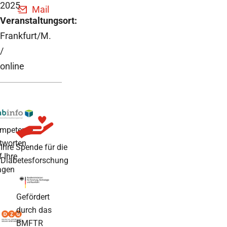
2025
Mail
Veranstaltungsort:
Frankfurt/M.
/
online
mpetente
tworten
Ihre Spende für die
f Ihre
Diabetesforschung
agen
Gefördert
durch das
BMFTR