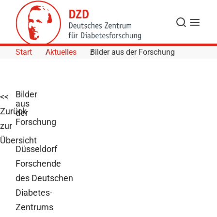
Skip to Content
Suche
Navigat
Start
Aktuelles
Bilder aus der Forschung
Bilder
<<
aus
Zurück
der
Forschung
zur
Übersicht
Düsseldorf
Forschende
des Deutschen
Diabetes-
Zentrums