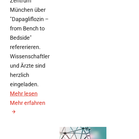
Zentrum
München über
"Dapagliflozin –
from Bench to
Bedside"
refererieren.
Wissenschaftler
und Ärzte sind
herzlich
eingeladen.
Mehr lesen
Mehr erfahren
2. Mai 2014
Vom Molekül zum