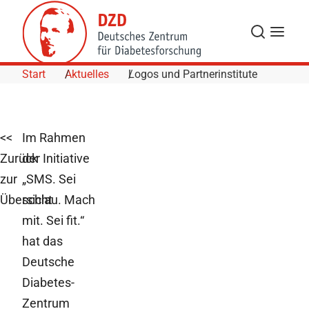
Skip to Content
Suche
Navigat
Start
Aktuelles
Logos und Partnerinstitute
<<
Im Rahmen
Zurück
der Initiative
zur
„SMS. Sei
Übersicht
schlau. Mach
mit. Sei fit.“
hat das
Deutsche
Diabetes-
Zentrum