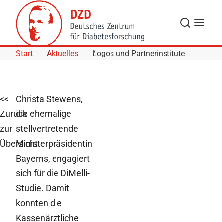
Skip to Content
Suche
Navigat
Start
Aktuelles
Logos und Partnerinstitute
<<
Christa Stewens,
Zurück
die ehemalige
zur
stellvertretende
Übersicht
Ministerpräsidentin
Bayerns, engagiert
sich für die DiMelli-
Studie. Damit
konnten die
Kassenärztliche