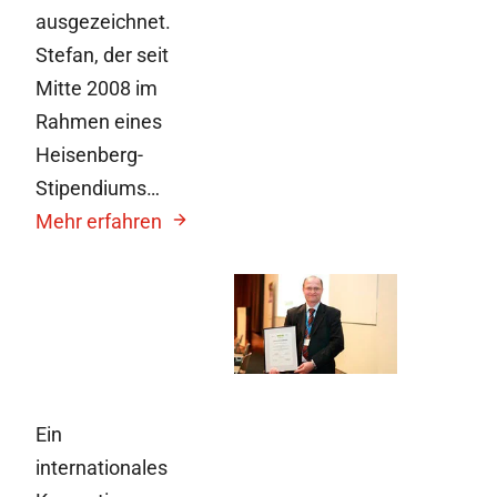
ausgezeichnet.
Stefan, der seit
Mitte 2008 im
Rahmen eines
Heisenberg-
Stipendiums…
Mehr erfahren
15. Juli 2010
Innovationspreis
Hochschulmedizin
Ein
internationales