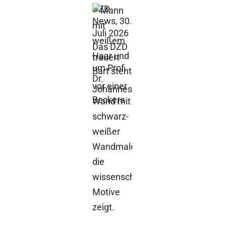
DZD
News,
30.
Juli 2026
Das DZD
trauert
um Prof.
Dr.
Johannes
Beckers