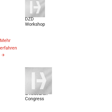
14.
Oktober
2026
DZD
Workshop
Mehr
erfahren
9. Oktober
2026
Breakthrough
T1D Clinical
& Research
Congress