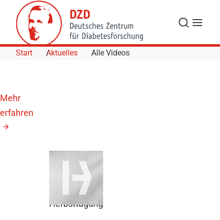
Skip to Content
Suche
Navigat
Start
Aktuelles
Alle Videos
Mehr
erfahren
13.
November
2026
DDG
Herbsttagung