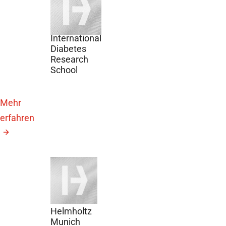
September
2026
14th DZD
International
Diabetes
Research
School
Mehr
erfahren
21.
September
2026
13.
Helmholtz
Munich