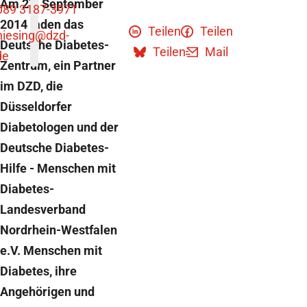
Am 27. September
089 3187-3971
2014 laden das
Teilen
Teilen
niesing
@dzd-
Deutsche Diabetes-
Teilen
Mail
de
Zentrum, ein Partner
im DZD, die
Düsseldorfer
Diabetologen und der
Deutsche Diabetes-
Hilfe - Menschen mit
Diabetes-
Landesverband
Nordrhein-Westfalen
e.V. Menschen mit
Diabetes, ihre
Angehörigen und