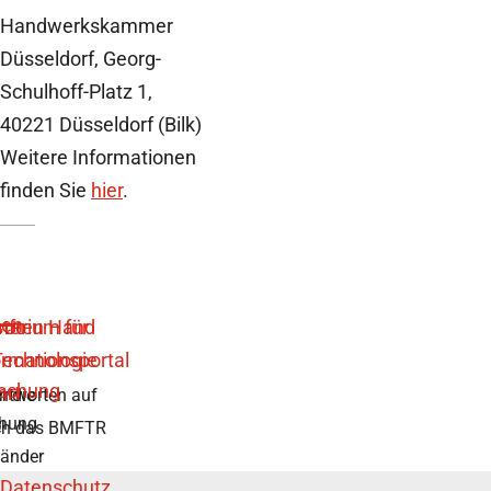
Handwerkskammer
Düsseldorf, Georg-
Schulhoff-Platz 1,
40221 Düsseldorf (Bilk)
Weitere Informationen
finden Sie
hier
.
ntworten auf
r die
chung
rch das BMFTR
länder
Datenschutz