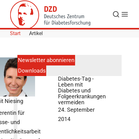
Skip to Content
Suche
Navigat
Start
Artikel
Newsletter abonnieren
Downloads
12. Düsseldorfer
Diabetes-Tag -
Leben mit
Diabetes und
Folgeerkrankungen
it Niesing
vermeiden
24. September
erentin für
2014
sse- und
entlichkeitsarbeit