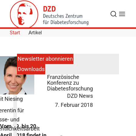
Skip to Content
Suche
Navigat
Start
Artikel
Newsletter abonnieren
Downloads
2. Deutsch-
Französische
Konferenz zu
Diabetesforschung
DZD News
it Niesing
7. Februar 2018
erentin für
sse- und
Vom 19. bis 20.
entlichkeitsarbeit
April 2018 findet in