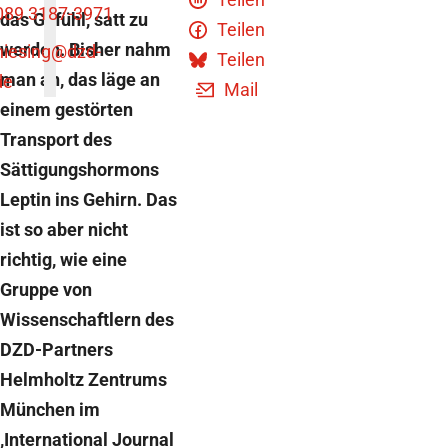
089 3187-3971
das Gefühl, satt zu
Teilen
werden. Bisher nahm
niesing
@dzd-
Teilen
man an, das läge an
de
Mail
einem gestörten
Transport des
Sättigungshormons
Leptin ins Gehirn. Das
ist so aber nicht
richtig, wie eine
Gruppe von
Wissenschaftlern des
DZD-Partners
Helmholtz Zentrums
München im
‚International Journal