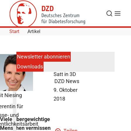
Skip to Content
Suche
Navigat
Start
Artikel
Newsletter abonnieren
Downloads
Adipositas:
Satt in 3D
DZD News
9. Oktober
it Niesing
2018
erentin für
sse- und
Viele übergewichtige
entlichkeitsarbeit
Menschen vermissen
Teilen