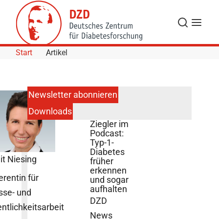
Skip to Content
Suche
Navigat
Start
Artikel
Newsletter abonnieren
Downloads
Anette
Ziegler im
Podcast:
Typ-1-
Diabetes
it Niesing
früher
erkennen
erentin für
und sogar
aufhalten
sse- und
DZD
entlichkeitsarbeit
News