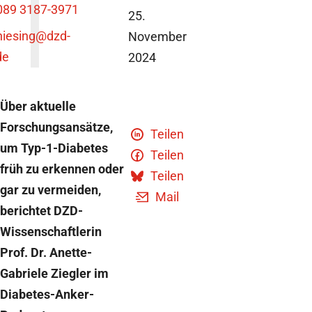
089 3187-3971
25.
niesing
@dzd-
November
de
2024
Über aktuelle
Forschungsansätze,
Teilen
um Typ-1-Diabetes
Teilen
früh zu erkennen oder
Teilen
gar zu vermeiden,
Mail
berichtet DZD-
Wissenschaftlerin
Prof. Dr. Anette-
Gabriele Ziegler im
Diabetes-Anker-