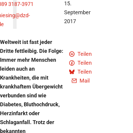
15.
089 3187-3971
September
niesing
@dzd-
2017
de
Weltweit ist fast jeder
Dritte fettleibig. Die Folge:
Teilen
Immer mehr Menschen
Teilen
leiden auch an
Teilen
Krankheiten, die mit
Mail
krankhaftem Übergewicht
verbunden sind wie
Diabetes, Bluthochdruck,
Herzinfarkt oder
Schlaganfall. Trotz der
bekannten