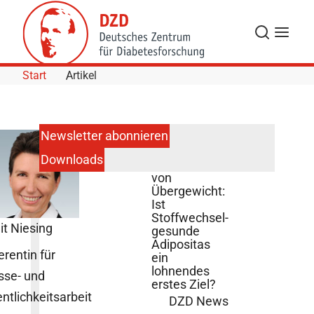
Skip to Content
Suche
Navigat
Start
Artikel
Newsletter abonnieren
Downloads
Behandlung
von
Übergewicht:
Ist
Stoffwechsel-
it Niesing
gesunde
Adipositas
erentin für
ein
lohnendes
sse- und
erstes Ziel?
entlichkeitsarbeit
DZD News