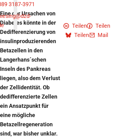
089 3187-3971
Eine der Ursachen von
niesing
@dzd-
Diabetes könnte in der
de
Teilen
Teilen
Dedifferenzierung von
Teilen
Mail
insulinproduzierenden
Betazellen in den
Langerhans´schen
Inseln des Pankreas
liegen, also dem Verlust
der Zellidentität. Ob
dedifferenzierte Zellen
ein Ansatzpunkt für
eine mögliche
Betazellregeneration
sind, war bisher unklar.