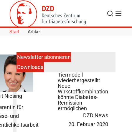
Skip to Content
Suche
Navigat
Start
Artikel
Newsletter abonnieren
Downloads
Betazellfunktion im
Tiermodell
wiederhergestellt:
Neue
Wirkstoffkombination
it Niesing
könnte Diabetes-
Remission
erentin für
ermöglichen
DZD News
sse- und
20. Februar 2020
entlichkeitsarbeit