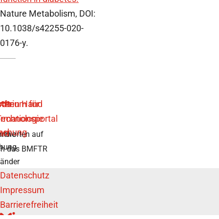
Nature Metabolism, DOI:
10.1038/s42255-020-
0176-y.
ntworten auf
r die
chung
rch das BMFTR
länder
Datenschutz
Impressum
Barrierefreiheit