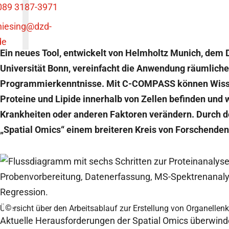
089 3187-3971
niesing
@dzd-
de
Ein neues Tool, entwickelt von Helmholtz Munich, dem
Universität Bonn, vereinfacht die Anwendung räumlich
Programmierkenntnisse. Mit C-COMPASS können Wissens
Proteine und Lipide innerhalb von Zellen befinden und 
Krankheiten oder anderen Faktoren verändern. Durch d
„Spatial Omics“ einem breiteren Kreis von Forschenden
©
Übersicht über den Arbeitsablauf zur Erstellung von Organellenk
Aktuelle Herausforderungen der Spatial Omics überwin