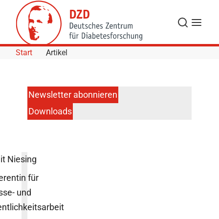
Skip to Content
Suche
Navigat
Start
Artikel
Newsletter abonnieren
Downloads
it Niesing
erentin für
sse- und
entlichkeitsarbeit