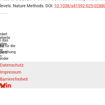
levels. Nature Methods. DOI:
10.1038/s41592-025-0288
rdert
tente
h das
rten
de für die
TR
re
forschung
die 5
n
änder
Datenschutz
Impressum
Barrierefreiheit
BLUESKY
LINKEDIN