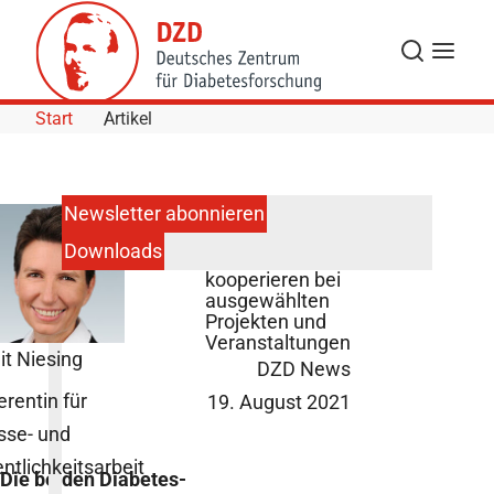
Skip to Content
Suche
Navigat
Start
Artikel
Newsletter abonnieren
Downloads
DDH-M und DDF
kooperieren bei
ausgewählten
Projekten und
Veranstaltungen
it Niesing
DZD News
erentin für
19. August 2021
sse- und
entlichkeitsarbeit
Die beiden Diabetes-