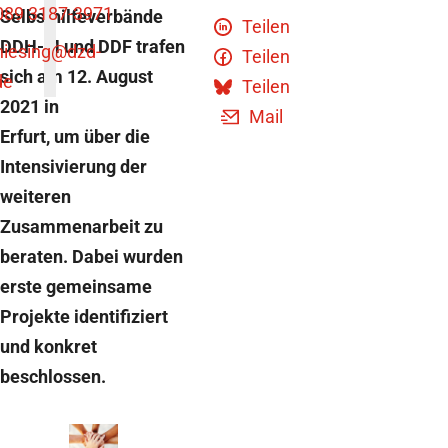
089 3187-3971
Selbsthilfeverbände
Teilen
DDH-M und DDF trafen
niesing
@dzd-
Teilen
sich am 12. August
de
Teilen
2021 in
Mail
Erfurt, um über die
Intensivierung der
weiteren
Zusammenarbeit zu
beraten. Dabei wurden
erste gemeinsame
Projekte identifiziert
und konkret
beschlossen.