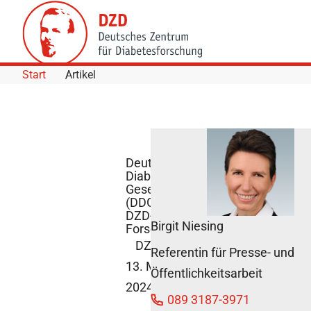
Skip to Content
Start
Artikel
Deutsche
Diabetes-
Gesellschaft
(DDG) ehrt
DZD-
Birgit Niesing
Forschende
DZD News
Referentin für Presse- und
13. Mai
Öffentlichkeitsarbeit
2024
089 3187-3971