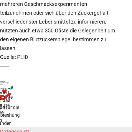
mehreren Geschmacksexperimenten
teilzunehmen oder sich über den Zuckergehalt
verschiedenster Lebensmittel zu informieren,
nutzten auch etwa 350 Gäste die Gelegenheit um
den eigenen Blutzuckerspiegel bestimmen zu
lassen.
Quelle: PLID
rdert
tente
h das
rten
de für die
TR
re
forschung
die 5
n
änder
Datenschutz