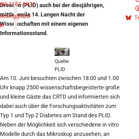
089 3187-3971
Dresden (PLID) auch bei der diesjährigen,
mittlerweile 14. Langen Nacht der
niesing
@dzd-
Te
Wissenschaften mit einem eigenen
de
Informationsstand.
Quelle:
PLID
Am 10. Juni besuchten zwischen 18:00 und 1.00
Uhr knapp 2500 wissenschaftsbegeisterte große
und kleine Gäste das CRTD und informierten sich
dabei auch über die Forschungsaktivitäten zum
Typ 1 und Typ 2 Diabetes am Stand des PLID.
Neben der Möglichkeit sich verschiedene in vitro
Modelle durch das Mikroskop anzusehen, an