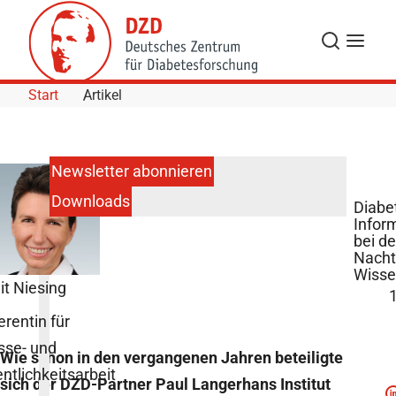
Skip to Content
Suche
Navigat
Start
Artikel
Newsletter abonnieren
Downloads
Diabe
Infor
bei d
Nacht
Wisse
it Niesing
erentin für
sse- und
Wie schon in den vergangenen Jahren beteiligte
entlichkeitsarbeit
sich der DZD-Partner Paul Langerhans Institut