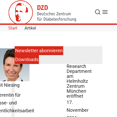
Skip to Content
Suche
Navigat
Start
Artikel
Newsletter abonnieren
Downloads
Diabetes
Research
Department
am
Helmholtz
it Niesing
Zentrum
München
erentin für
eröffnet
17.
sse- und
November
entlichkeitsarbeit