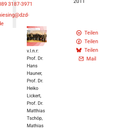
2011
089 3187-3971
niesing
@dzd-
de
Teilen
Teilen
Teilen
v.l.n.r:
Prof. Dr.
Mail
Hans
Hauner,
Prof. Dr.
Heiko
Lickert,
Prof. Dr.
Matthias
Tschöp,
Mathias