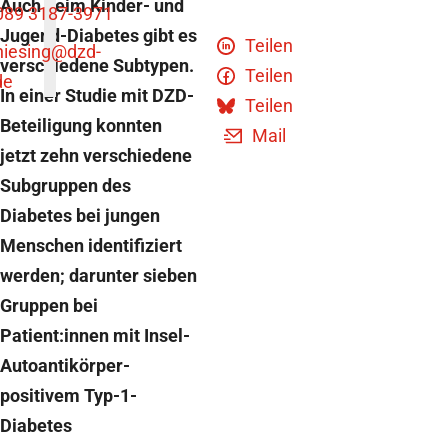
Auch beim Kinder- und
089 3187-3971
Jugend-Diabetes gibt es
Teilen
niesing
@dzd-
verschiedene Subtypen.
Teilen
de
In einer Studie mit DZD-
Teilen
Beteiligung konnten
Mail
jetzt zehn verschiedene
Subgruppen des
Diabetes bei jungen
Menschen identifiziert
werden; darunter sieben
Gruppen bei
Patient:innen mit Insel-
Autoantikörper-
positivem Typ-1-
Diabetes