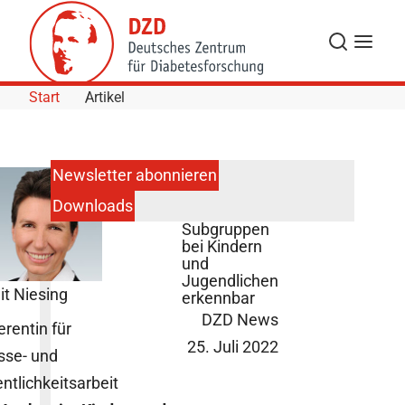
Skip to Content
Suche
Navigat
Start
Artikel
Newsletter abonnieren
Downloads
Diabetes:
Subgruppen
bei Kindern
und
Jugendlichen
it Niesing
erkennbar
DZD News
erentin für
25. Juli 2022
sse- und
entlichkeitsarbeit