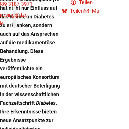
Teilen
089 3187-3971
hat nicht nur Einfluss auf
Teilen
Mail
niesing
@dzd-
das Risiko, an Diabetes
de
zu erkranken, sondern
auch auf das Ansprechen
auf die medikamentöse
Behandlung. Diese
Ergebnisse
veröffentlichte ein
europäisches Konsortium
mit deutscher Beteiligung
in der wissenschaftlichen
Fachzeitschrift
Diabetes
.
Ihre Erkenntnisse bieten
neue Ansatzpunkte zur
individualisierten