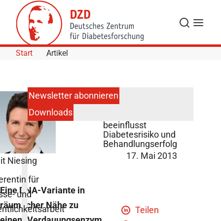
Skip to Content
Suche
Navigat
Start
Artikel
Newsletter abonnieren
Downloads
DNA-Variante
beeinflusst
Diabetesrisiko und
Behandlungserfolg
17. Mai 2013
it Niesing
erentin für
Eine DNA-Variante in
sse- und
räumlicher Nähe zu
entlichkeitsarbeit
Teilen
einem Verdauungsenzym