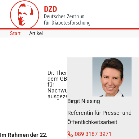
Skip to Content
Start
Artikel
Dr. Theresia Gutmann mit
dem GBM Innovationspreis
für
Nachwuchswissenschaftler
ausgezeichnet
Birgit Niesing
DZD News
Referentin für Presse- und
3. Dezember 2018
Öffentlichkeitsarbeit
089 3187-3971
Im Rahmen der 22.