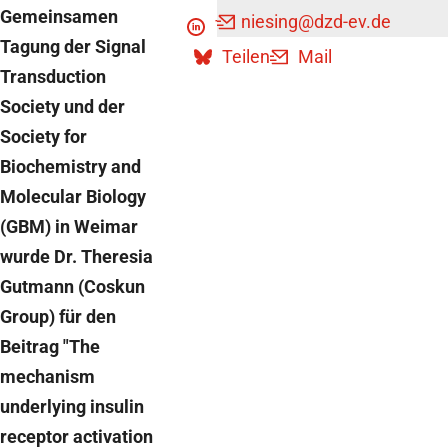
Gemeinsamen
niesing
@dzd-ev.de
Teilen
Teilen
Tagung der Signal
Teilen
Mail
Transduction
Society und der
Society for
Biochemistry and
Molecular Biology
(GBM) in Weimar
wurde Dr. Theresia
Gutmann (Coskun
Group) für den
Beitrag "The
mechanism
underlying insulin
receptor activation