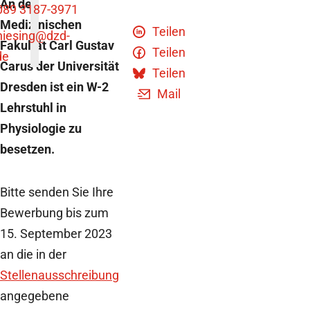
An der
089 3187-3971
Medizinischen
Teilen
niesing
@dzd-
Fakultät Carl Gustav
Teilen
de
Carus der Universität
Teilen
Dresden ist ein W-2
Mail
Lehrstuhl in
Physiologie zu
besetzen.
Bitte senden Sie Ihre
Bewerbung bis zum
15. September 2023
an die in der
Stellenausschreibung
angegebene