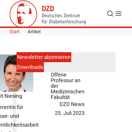
Skip to Content
Suche
Navigat
Start
Artikel
Newsletter abonnieren
Downloads
Dresden:
Offene
Professur an
der
Medizinischen
it Niesing
Fakultät
DZD News
erentin für
25. Juli 2023
sse- und
entlichkeitsarbeit