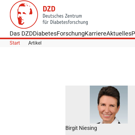
Skip to Content
Das DZD
Diabetes
Forschung
Karriere
Aktuelles
P
Start
Artikel
DZD aktiv
bei
Birgit Niesing
„Diabetes