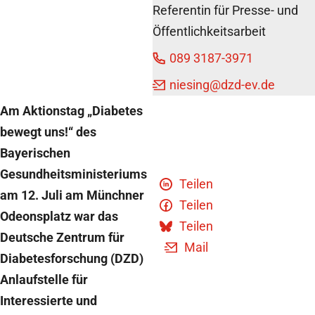
bewegt
Referentin für Presse- und
uns“
Öffentlichkeitsarbeit
15. Juli
2014
089 3187-3971
niesing
@dzd-ev.de
Am Aktionstag „Diabetes
bewegt uns!“ des
Bayerischen
Gesundheitsministeriums
Teilen
am 12. Juli am Münchner
Teilen
Odeonsplatz war das
Teilen
Deutsche Zentrum für
Mail
Diabetesforschung (DZD)
Anlaufstelle für
Interessierte und