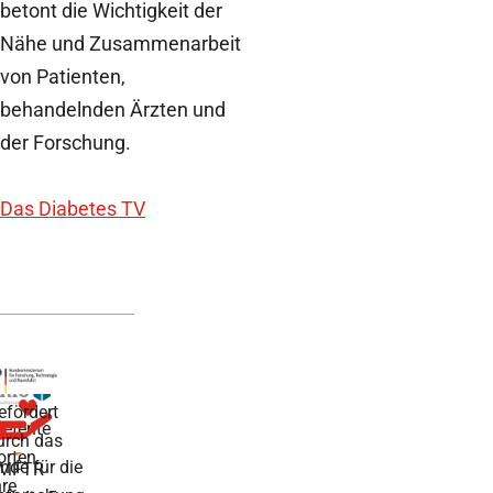
betont die Wichtigkeit der
Nähe und Zusammenarbeit
von Patienten,
behandelnden Ärzten und
der Forschung.
Das Diabetes TV
efördert
etente
urch das
orten
nde für die
MFTR
hre