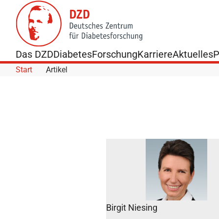
Skip to Content
Das DZD
Diabetes
Forschung
Karriere
Aktuelles
P
Start
Artikel
DZD im
Diabetes
Birgit Niesing
TV