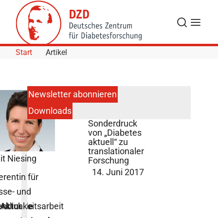
Skip to Content
Suche
Navigat
Start
Artikel
Newsletter abonnieren
Downloads
DZD-
Sonderdruck
von „Diabetes
aktuell“ zu
translationaler
it Niesing
Forschung
14. Juni 2017
erentin für
sse- und
entlichkeitsarbeit
Aktuelle