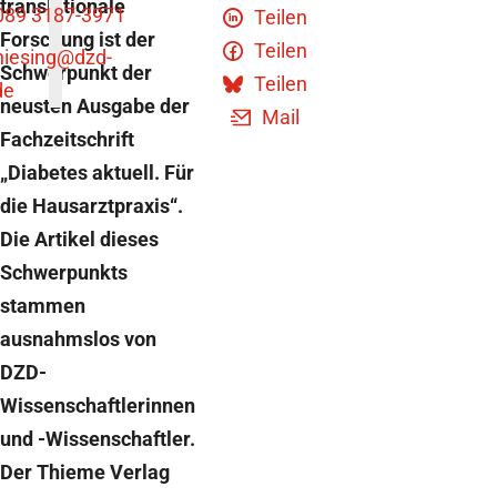
translationale
089 3187-3971
Teilen
Forschung ist der
Teilen
niesing
@dzd-
Schwerpunkt der
Teilen
de
neusten Ausgabe der
Mail
Fachzeitschrift
„Diabetes aktuell. Für
die Hausarztpraxis“.
Die Artikel dieses
Schwerpunkts
stammen
ausnahmslos von
DZD-
Wissenschaftlerinnen
und -Wissenschaftler.
Der Thieme Verlag