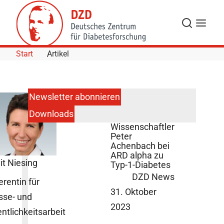
Skip to Content
Suche
Navigat
Start
Artikel
Newsletter abonnieren
Downloads
DZD-
Wissenschaftler
Peter
Achenbach bei
ARD alpha zu
it Niesing
Typ-1-Diabetes
DZD News
erentin für
31. Oktober
sse- und
2023
entlichkeitsarbeit