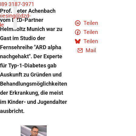
089 3187-3971
Prof. Peter Achenbach
niesing
@dzd-
vom DZD-Partner
Teilen
de
Helmholtz Munich war zu
Teilen
Gast im Studio der
Teilen
Fernsehreihe "ARD alpha
Mail
nachgehakt". Der Experte
für Typ-1-Diabetes gab
Auskunft zu Gründen und
Behandlungsmöglichkeiten
der Erkrankung, die meist
im Kinder- und Jugendalter
ausbricht.