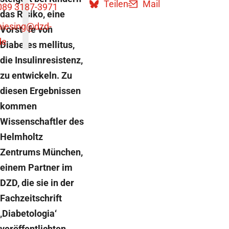
Teilen
Mail
089 3187-3971
das Risiko, eine
niesing
@dzd-
Vorstufe von
de
Diabetes mellitus,
die Insulinresistenz,
zu entwickeln. Zu
diesen Ergebnissen
kommen
Wissenschaftler des
Helmholtz
Zentrums München,
einem Partner im
DZD, die sie in der
Fachzeitschrift
‚Diabetologia‘
veröffentlichten.