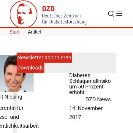
Skip to Content
Suche
Navigat
Start
Artikel
Newsletter abonnieren
Downloads
Frauen mit
Diabetes:
Schlaganfallrisiko
um 50 Prozent
erhöht
it Niesing
DZD News
erentin für
14. November
sse- und
2017
entlichkeitsarbeit