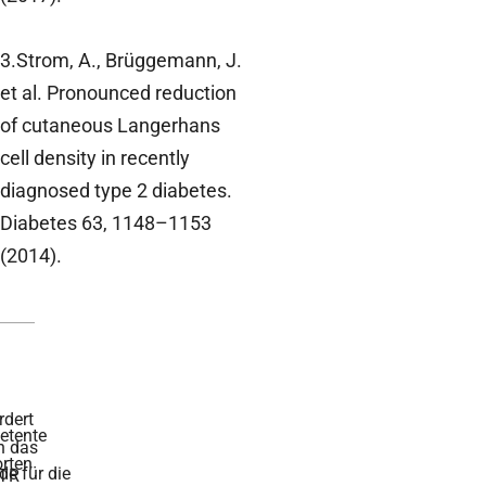
3.Strom, A., Brüggemann, J.
et al. Pronounced reduction
of cutaneous Langerhans
cell density in recently
diagnosed type 2 diabetes.
Diabetes 63, 1148–1153
(2014).
rdert
tente
h das
rten
de für die
TR