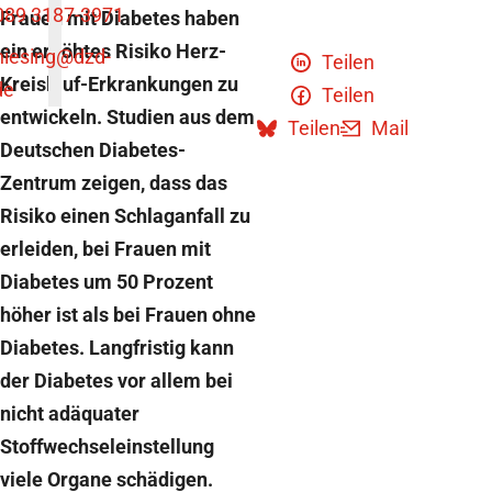
089 3187-3971
Frauen mit Diabetes haben
ein erhöhtes Risiko Herz-
niesing
@dzd-
Teilen
Kreislauf-Erkrankungen zu
de
Teilen
entwickeln. Studien aus dem
Teilen
Mail
Deutschen Diabetes-
Zentrum zeigen, dass das
Risiko einen Schlaganfall zu
erleiden, bei Frauen mit
Diabetes um 50 Prozent
höher ist als bei Frauen ohne
Diabetes. Langfristig kann
der Diabetes vor allem bei
nicht adäquater
Stoffwechseleinstellung
viele Organe schädigen.