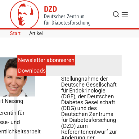
Skip to Content
Suche
Navigat
Start
Artikel
Newsletter abonnieren
Downloads
Gemeinsame
Stellungnahme der
Deutsche Gesellschaft
für Endokrinologie
(DGE), der Deutschen
it Niesing
Diabetes Gesellschaft
(DDG) und des
erentin für
Deutschen Zentrums
für Diabetesforschung
sse- und
(DZD) zum
entlichkeitsarbeit
Referentenentwurf zur
Änderung der