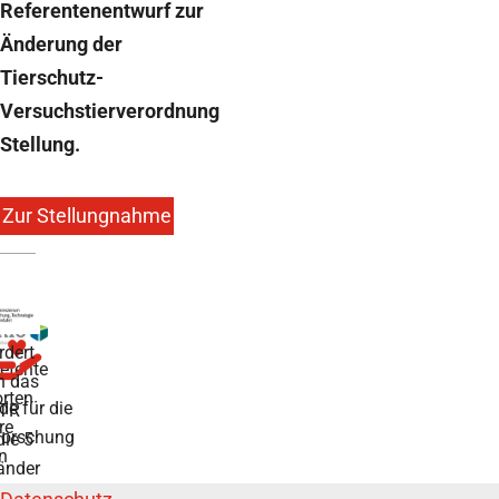
Referentenentwurf zur
Änderung der
Tierschutz-
Versuchstierverordnung
Stellung.
Zur Stellungnahme
rdert
tente
h das
rten
de für die
TR
re
forschung
die 5
n
änder