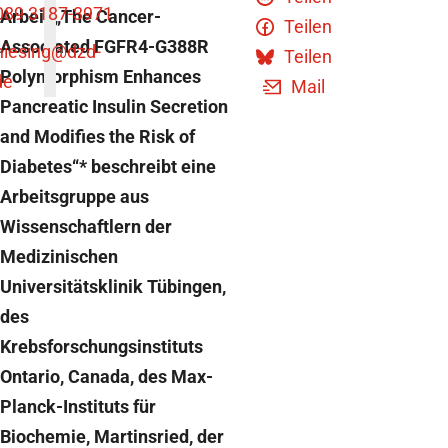
089 3187-3971
Arbeit „The Cancer-
Teilen
Associated FGFR4-G388R
niesing
@dzd-
Teilen
Polymorphism Enhances
de
Mail
Pancreatic Insulin Secretion
and Modifies the Risk of
Diabetes“* beschreibt eine
Arbeitsgruppe aus
Wissenschaftlern der
Medizinischen
Universitätsklinik Tübingen,
des
Krebsforschungsinstituts
Ontario, Canada, des Max-
Planck-Instituts für
Biochemie, Martinsried, der