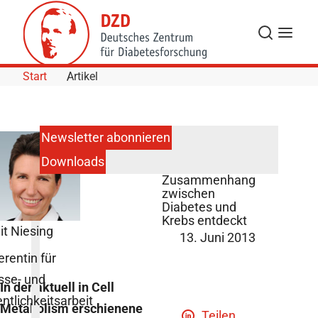
Skip to Content
Suche
Navigat
Start
Artikel
Newsletter abonnieren
Downloads
Genetischer
Zusammenhang
zwischen
Diabetes und
Krebs entdeckt
it Niesing
13. Juni 2013
erentin für
sse- und
In der aktuell in Cell
entlichkeitsarbeit
Metabolism erschienene
Teilen