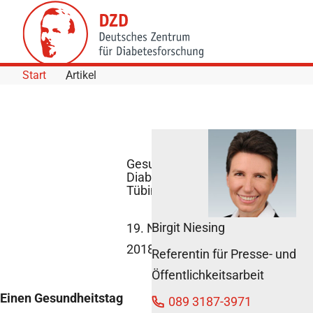
Skip to Content
Start
Artikel
Gesundheitstag
Diabetes in
Tübingen
DZD News
Birgit Niesing
19. November
2018
Referentin für Presse- und
Öffentlichkeitsarbeit
Einen Gesundheitstag
089 3187-3971