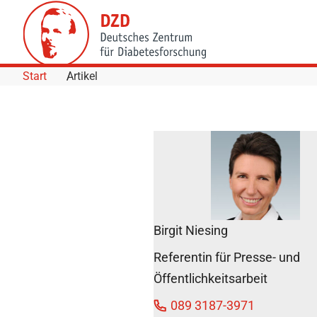
Skip to Content
Start
Artikel
Helmholtz-
Wissenschaftler
klären Ursache
für
Nebenwirkungen
Birgit Niesing
bei Kortison-
Präparaten
Referentin für Presse- und
DZD News
Öffentlichkeitsarbeit
25. Januar 2019
089 3187-3971