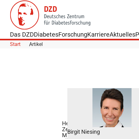
Skip to Content
Das DZD
Diabetes
Forschung
Karriere
Aktuelles
P
Start
Artikel
Helmholtz
Zentrum
Birgit Niesing
München und