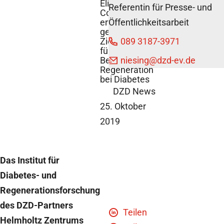
Eli Lilly and
Referentin für Presse- und
Company
erforschen
Öffentlichkeitsarbeit
gemeinsam
Zielstrukturen
089 3187-3971
für die
Betazell-
niesing
@dzd-ev.de
Regeneration
bei Diabetes
DZD News
25. Oktober
2019
Das Institut für
Diabetes- und
Regenerationsforschung
des DZD-Partners
Teilen
Helmholtz Zentrums