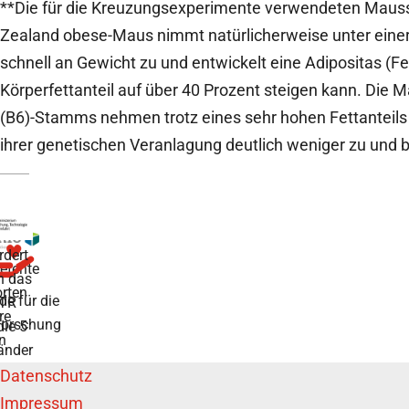
**Die für die Kreuzungsexperimente verwendeten Mau
Zealand obese-Maus nimmt natürlicherweise unter einer 
schnell an Gewicht zu und entwickelt eine Adipositas (Fe
Körperfettanteil auf über 40 Prozent steigen kann. Die
(B6)-Stamms nehmen trotz eines sehr hohen Fettanteils
ihrer genetischen Veranlagung deutlich weniger zu und b
rdert
tente
h das
rten
de für die
TR
re
forschung
die 5
n
änder
Datenschutz
Impressum