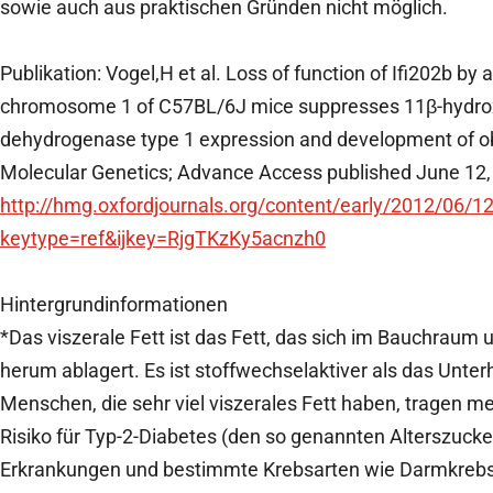
sowie auch aus praktischen Gründen nicht möglich.
Publikation: Vogel,H et al. Loss of function of Ifi202b by
chromosome 1 of C57BL/6J mice suppresses 11β-hydro
dehydrogenase type 1 expression and development of o
Molecular Genetics; Advance Access published June 12,
http://hmg.oxfordjournals.org/content/early/2012/06/1
keytype=ref&ijkey=RjgTKzKy5acnzh0
Hintergrundinformationen
*Das viszerale Fett ist das Fett, das sich im Bauchraum
herum ablagert. Es ist stoffwechselaktiver als das Unte
Menschen, die sehr viel viszerales Fett haben, tragen me
Risiko für Typ-2-Diabetes (den so genannten Alterszucker
Erkrankungen und bestimmte Krebsarten wie Darmkrebs