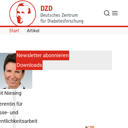
Skip to Content
Suche
Navigat
Start
Artikel
Newsletter abonnieren
Downloads
it Niesing
erentin für
sse- und
entlichkeitsarbeit