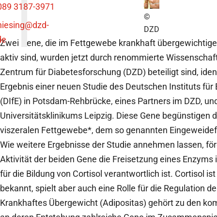
089 3187-3971
©
niesing
@dzd-
DZD
de
Zwei Gene, die im Fettgewebe krankhaft übergewichtige
aktiv sind, wurden jetzt durch renommierte Wissenschaf
Zentrum für Diabetesforschung (DZD) beteiligt sind, identif
Ergebnis einer neuen Studie des Deutschen Instituts fü
(DIfE) in Potsdam-Rehbrücke, eines Partners im DZD, un
Universitätsklinikums Leipzig. Diese Gene begünstigen d
viszeralen Fettgewebe*, dem so genannten Eingeweide
Wie weitere Ergebnisse der Studie annehmen lassen, för
Aktivität der beiden Gene die Freisetzung eines Enzyms
für die Bildung von Cortisol verantwortlich ist. Cortisol i
bekannt, spielt aber auch eine Rolle für die Regulation d
Krankhaftes Übergewicht (Adipositas) gehört zu den ko