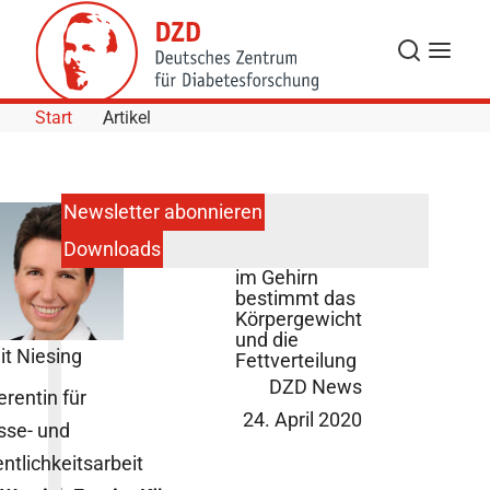
Skip to Content
Suche
Navigat
Start
Artikel
Newsletter abonnieren
Downloads
Insulinwirkung
im Gehirn
bestimmt das
Körpergewicht
und die
it Niesing
Fettverteilung
DZD News
erentin für
24. April 2020
sse- und
entlichkeitsarbeit