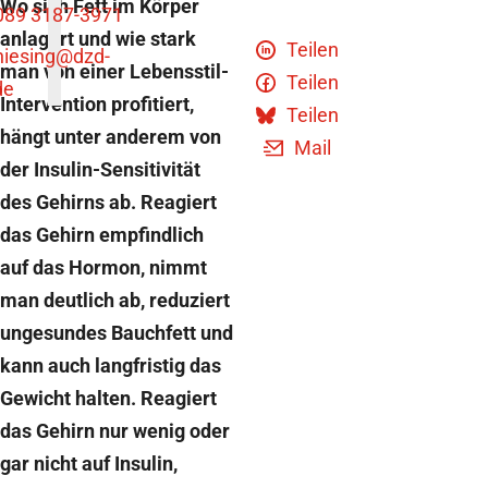
Wo sich Fett im Körper
089 3187-3971
anlagert und wie stark
Teilen
niesing
@dzd-
man von einer Lebensstil-
Teilen
de
Intervention profitiert,
Teilen
hängt unter anderem von
Mail
der Insulin-Sensitivität
des Gehirns ab. Reagiert
das Gehirn empfindlich
auf das Hormon, nimmt
man deutlich ab, reduziert
ungesundes Bauchfett und
kann auch langfristig das
Gewicht halten. Reagiert
das Gehirn nur wenig oder
gar nicht auf Insulin,