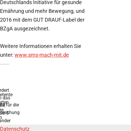
Deutschlands Initiative für gesunde
Ernährung und mehr Bewegung, und
2016 mit dem GUT DRAUF-Label der
BZgA ausgezeichnet.
Weitere Informationen erhalten Sie
unter:
www.sms-mach-mit.de
ntworten auf
r die
chung
rch das BMFTR
länder