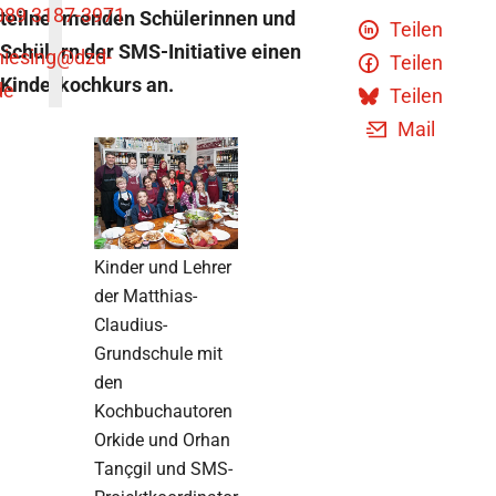
089 3187-3971
teilnehmenden Schülerinnen und
Teilen
Schülern der SMS-Initiative einen
niesing
@dzd-
Teilen
Kinderkochkurs an.
de
Teilen
Mail
Kinder und Lehrer
der Matthias-
Claudius-
Grundschule mit
den
Kochbuchautoren
Orkide und Orhan
Tançgil und SMS-