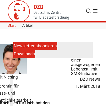
Skip to Content
Suche
Navigat
Start
Artikel
Newsletter abonnieren
Downloads
Kochen für
einen
ausgewogenen
Lebensstil mit
SMS-Initiative
it Niesing
DZD News
erentin für
1. März 2018
sse- und
entlichkeitsarbeit
KochDichTürkisch bot den