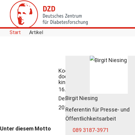
Skip to Content
Start
Artikel
Kochen ist
doch
kinderleicht
16.
Birgit Niesing
Dezember
2014
Referentin für Presse- und
Öffentlichkeitsarbeit
Unter diesem Motto
089 3187-3971