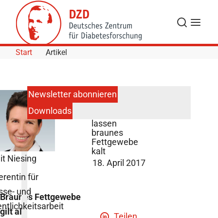
Skip to Content
Suche
Navigat
Start
Artikel
Newsletter abonnieren
Downloads
Makrophagen
lassen
braunes
Fettgewebe
kalt
it Niesing
18. April 2017
erentin für
sse- und
Braunes Fettgewebe
entlichkeitsarbeit
gilt als
Teilen