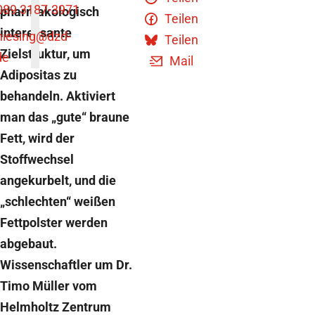
089 3187-3971
pharmakologisch
Teilen
interessante
niesing
@dzd-
Teilen
Zielstruktur, um
de
Mail
Adipositas zu
behandeln. Aktiviert
man das „gute“ braune
Fett, wird der
Stoffwechsel
angekurbelt, und die
„schlechten“ weißen
Fettpolster werden
abgebaut.
Wissenschaftler um Dr.
Timo Müller vom
Helmholtz Zentrum