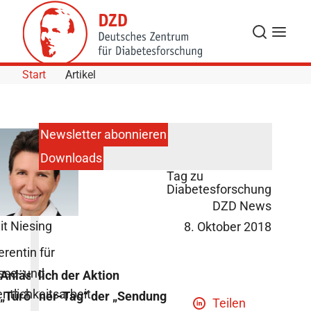
Skip to Content
Suche
Navigat
Start
Artikel
Newsletter abonnieren
Downloads
Maus-Türöffner-
Tag zu
Diabetesforschung
DZD News
it Niesing
8. Oktober 2018
erentin für
sse- und
Anlässlich der Aktion
entlichkeitsarbeit
„Türöffner-Tag“ der „Sendung
Teilen