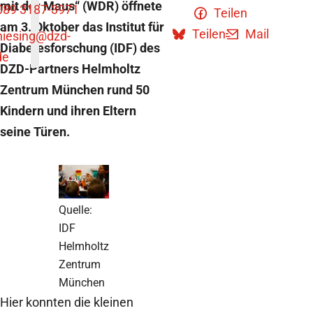
mit der Maus“ (WDR) öffnete
089 3187-3971
Teilen
am 3. Oktober das Institut für
Teilen
Mail
niesing
@dzd-
Diabetesforschung (IDF) des
de
DZD-Partners Helmholtz
Zentrum München rund 50
Kindern und ihren Eltern
seine Türen.
Quelle:
IDF
Helmholtz
Zentrum
München
Hier konnten die kleinen