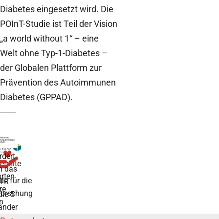
Diabetes eingesetzt wird. Die
POInT-Studie ist Teil der Vision
„a world without 1“ – eine
Welt ohne Typ-1-Diabetes –
der Globalen Plattform zur
Prävention des Autoimmunen
Diabetes (GPPAD).
rdert
tente
h das
rten
de für die
TR
re
forschung
die 5
n
änder