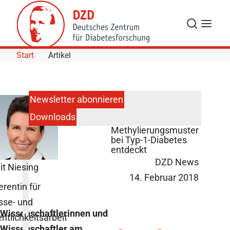
Skip to Content
Suche
Navigat
Start
Artikel
Newsletter abonnieren
Downloads
Neue
Methylierungsmuster
bei Typ-1-Diabetes
entdeckt
DZD News
it Niesing
14. Februar 2018
erentin für
sse- und
Wissenschaftlerinnen und
entlichkeitsarbeit
Wissenschaftler am