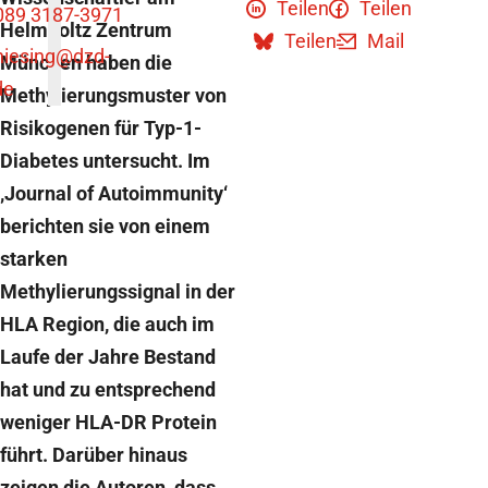
Teilen
Teilen
089 3187-3971
Helmholtz Zentrum
Teilen
Mail
niesing
@dzd-
München haben die
de
Methylierungsmuster von
Risikogenen für Typ-1-
Diabetes untersucht. Im
‚Journal of Autoimmunity‘
berichten sie von einem
starken
Methylierungssignal in der
HLA Region, die auch im
Laufe der Jahre Bestand
hat und zu entsprechend
weniger HLA-DR Protein
führt. Darüber hinaus
zeigen die Autoren, dass