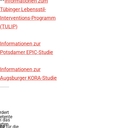
**
Informationen zum
Tübinger Lebensstil-
Interventions-Programm
(TULIP)
Informationen zur
Potsdamer EPIC-Studie
Informationen zur
Augsburger KORA-Studie
rdert
tente
h das
rten
de für die
TR