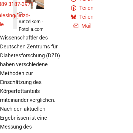
089 3187-3971
Teilen
©
niesing
@dzd-
Teilen
runzelkorn -
de
Mail
Fotolia.com
Wissenschaftler des
Deutschen Zentrums für
Diabetesforschung (DZD)
haben verschiedene
Methoden zur
Einschätzung des
Körperfettanteils
miteinander verglichen.
Nach den aktuellen
Ergebnissen ist eine
Messung des