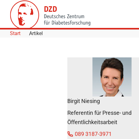
Skip to Content
Start
Artikel
Nicht nu
Diabetes
Umwelt
als Ausl
sensomo
Birgit Niesing
Polyneu
identifiz
Referentin für Presse- und
Öffentlichkeitsarbeit
12.
089 3187-3971