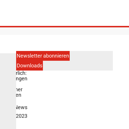
Newsletter abonnieren
Downloads
r bei
 gefährlich:
belastungen
öser
torischer
ropathien
iert
DZD News
 Januar 2023