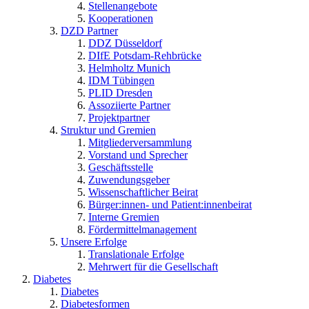
Stellenangebote
Kooperationen
DZD Partner
DDZ Düsseldorf
DIfE Potsdam-Rehbrücke
Helmholtz Munich
IDM Tübingen
PLID Dresden
Assoziierte Partner
Projektpartner
Struktur und Gremien
Mitgliederversammlung
Vorstand und Sprecher
Geschäftsstelle
Zuwendungsgeber
Wissenschaftlicher Beirat
Bürger:innen- und Patient:innenbeirat
Interne Gremien
Fördermittelmanagement
Unsere Erfolge
Translationale Erfolge
Mehrwert für die Gesellschaft
Diabetes
Diabetes
Diabetesformen