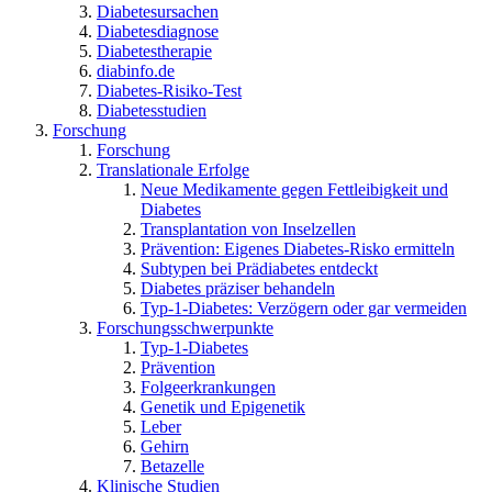
Diabetesursachen
Diabetesdiagnose
Diabetestherapie
diabinfo.de
Diabetes-Risiko-Test
Diabetesstudien
Forschung
Forschung
Translationale Erfolge
Neue Medikamente gegen Fettleibigkeit und
Diabetes
Transplantation von Inselzellen
Prävention: Eigenes Diabetes-Risko ermitteln
Subtypen bei Prädiabetes entdeckt
Diabetes präziser behandeln
Typ-1-Diabetes: Verzögern oder gar vermeiden
Forschungsschwerpunkte
Typ-1-Diabetes
Prävention
Folgeerkrankungen
Genetik und Epigenetik
Leber
Gehirn
Betazelle
Klinische Studien