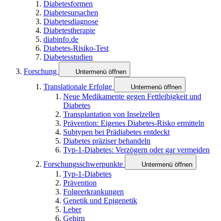
Diabetesformen
Diabetesursachen
Diabetesdiagnose
Diabetestherapie
diabinfo.de
Diabetes-Risiko-Test
Diabetesstudien
Forschung
Untermenü öffnen
Translationale Erfolge
Untermenü öffnen
Neue Medikamente gegen Fettleibigkeit und
Diabetes
Transplantation von Inselzellen
Prävention: Eigenes Diabetes-Risko ermitteln
Subtypen bei Prädiabetes entdeckt
Diabetes präziser behandeln
Typ-1-Diabetes: Verzögern oder gar vermeiden
Forschungsschwerpunkte
Untermenü öffnen
Typ-1-Diabetes
Prävention
Folgeerkrankungen
Genetik und Epigenetik
Leber
Gehirn