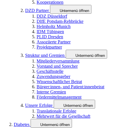
Kooperationen
DZD Partner
Untermenü öffnen
DDZ Düsseldorf
DIfE Potsdam-Rehbrücke
Helmholtz Munich
IDM Tübingen
PLID Dresden
Assoziierte Partner
Projektpartner
Struktur und Gremien
Untermenü öffnen
Mitgliederversammlung
Vorstand und Sprecher
Geschäftsstelle
Zuwendungsgeber
Wissenschaftlicher Beirat
Bürger:innen- und Patient:innenbeirat
Interne Gremien
Fördermittelmanagement
Unsere Erfolge
Untermenü öffnen
Translationale Erfolge
Mehrwert für die Gesellschaft
Diabetes
Untermenü öffnen