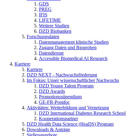
GDS
PREG
IFIS
LIFETIME
Weitere Studien
DZD Biobanken
Forschungsdaten
Datenmanagement klinische Studien
Zugang Daten und Bioproben
Datendienste
Accessible Biomedical AI Research
Karriere
Karriere
DZD NEXT - Nachwuchsförderung
Im Fokus: Unser wissenschaftlicher Nachwuchs
DZD Young Talent Program
DZD Awards
Promotionsstipendium
GE-FR-Postdoc
Aktivitäten: Weiterbildung und Vernetzung
DZD International Diabetes Research School
Kooperationspartner
DZD Health Data Science (HeaDS) Program
Downloads & Anträge
Stellenangebote