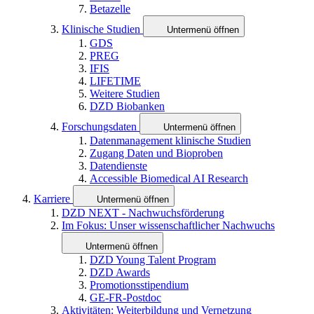
Betazelle
Klinische Studien
Untermenü öffnen
GDS
PREG
IFIS
LIFETIME
Weitere Studien
DZD Biobanken
Forschungsdaten
Untermenü öffnen
Datenmanagement klinische Studien
Zugang Daten und Bioproben
Datendienste
Accessible Biomedical AI Research
Karriere
Untermenü öffnen
DZD NEXT - Nachwuchsförderung
Im Fokus: Unser wissenschaftlicher Nachwuchs
Untermenü öffnen
DZD Young Talent Program
DZD Awards
Promotionsstipendium
GE-FR-Postdoc
Aktivitäten: Weiterbildung und Vernetzung