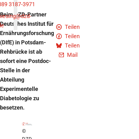
089 3187-3971
Beim DZD-Partner
niesing
@dzd-
Deutsches Institut für
de
Teilen
Ernährungsforschung
Teilen
(DIfE) in Potsdam-
Teilen
Rehbrücke ist ab
Mail
sofort eine Postdoc-
Stelle in der
Abteilung
Experimentelle
Diabetologie zu
besetzen.
©