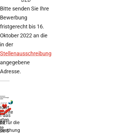
DZD
Bitte senden Sie Ihre
Bewerbung
fristgerecht bis 16.
Oktober 2022 an die
in der
Stellenausschreibung
angegebene
Adresse.
rdert
tente
h das
rten
de für die
TR
re
forschung
die 5