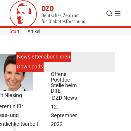
Skip to Content
Suche
Navigat
Start
Artikel
Newsletter abonnieren
Downloads
Potsdam:
Offene
Postdoc-
Stelle beim
DIfE
it Niesing
DZD News
erentin für
12.
sse- und
September
entlichkeitsarbeit
2022