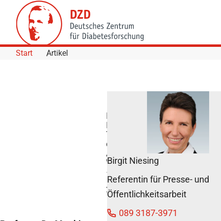
Skip to Content
Start
Artikel
Professor Dr.
Matthias
Tschöp Mitglied
der Nationalen
Akademie der
Birgit Niesing
Wissenschaften
16. September
Referentin für Presse- und
2013
Öffentlichkeitsarbeit
089 3187-3971