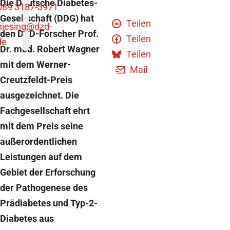
Die Deutsche Diabetes-
089 3187-3971
Gesellschaft (DDG) hat
Teilen
niesing
@dzd-
den DZD-Forscher Prof.
Teilen
de
Dr. med. Robert Wagner
Teilen
mit dem Werner-
Mail
Creutzfeldt-Preis
ausgezeichnet. Die
Fachgesellschaft ehrt
mit dem Preis seine
außerordentlichen
Leistungen auf dem
Gebiet der Erforschung
der Pathogenese des
Prädiabetes und Typ-2-
Diabetes aus