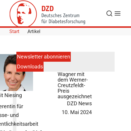
Skip to Content
Suche
Navigat
Start
Artikel
Newsletter abonnieren
Downloads
Robert
Wagner mit
dem Werner-
Creutzfeldt-
Preis
it Niesing
ausgezeichnet
DZD News
erentin für
10. Mai 2024
sse- und
entlichkeitsarbeit